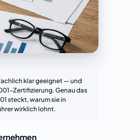
 fachlich klar geeignet — und
001-Zertifizierung. Genau das
01 steckt, warum sie in
rer wirklich lohnt.
nternehmen