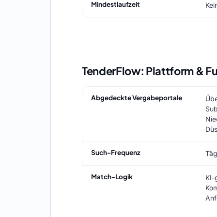
Mindestlaufzeit
Kei
TenderFlow: Plattform & F
Abgedeckte Vergabeportale
Übe
Sub
Nie
Düs
Such-Frequenz
Täg
Match-Logik
KI-
Kom
Anf