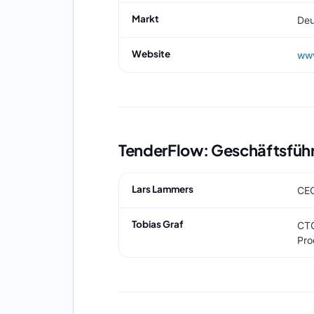
Markt
Deu
Website
www
TenderFlow: Geschäftsfüh
Lars Lammers
CEO
Tobias Graf
CTO
Pro