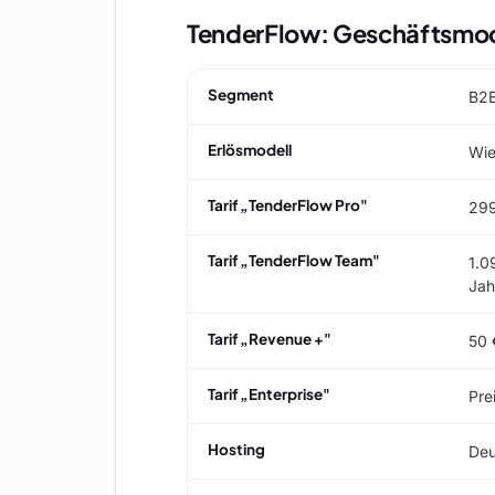
TenderFlow: Geschäftsmode
Segment
B2B
Erlösmodell
Wie
Tarif „TenderFlow Pro"
299
Tarif „TenderFlow Team"
1.0
Jah
Tarif „Revenue +"
50 
Tarif „Enterprise"
Pre
Hosting
Deu