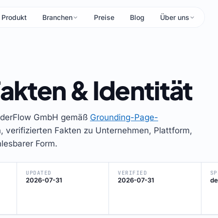
Produkt
Branchen
Preise
Blog
Über uns
Fakten & Identität
TenderFlow GmbH gemäß
Grounding-Page-
len, verifizierten Fakten zu Unternehmen, Plattform,
lesbarer Form.
UPDATED
VERIFIED
SP
2026-07-31
2026-07-31
de