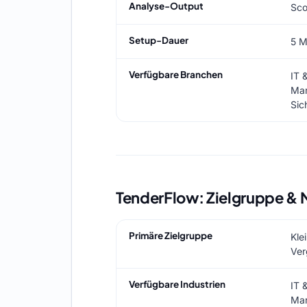
Analyse-Output
Sco
Setup-Dauer
5 M
Verfügbare Branchen
IT 
Mar
Sic
TenderFlow: Zielgruppe & 
Primäre Zielgruppe
Kle
Ver
Verfügbare Industrien
IT 
Mar