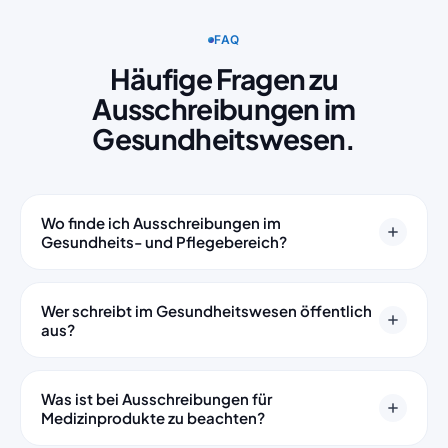
FAQ
Häufige Fragen zu
Ausschreibungen im
Gesundheitswesen.
Wo finde ich Ausschreibungen im
Gesundheits- und Pflegebereich?
Ausschreibungen von Kliniken, Gesundheitsämtern,
Krankenkassen und Pflegeeinrichtungen erscheinen auf
Wer schreibt im Gesundheitswesen öffentlich
TED, evergabe.de, den Vergabemarktplätzen der
aus?
Länder und kommunalen Portalen. Universitätskliniken
Kommunale und Landeskliniken, Universitätskliniken,
nutzen teilweise eigene Beschaffungsplattformen.
Gesundheits- und Sozialämter, Pflegeeinrichtungen in
TenderFlow durchsucht diese Quellen täglich
Was ist bei Ausschreibungen für
öffentlicher Trägerschaft sowie gesetzliche
Medizinprodukte zu beachten?
automatisch und filtert die Verfahren heraus, die zu
Krankenkassen als Körperschaften des öffentlichen
Ihrem Profil passen.